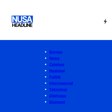
Borneo
News
Celebes
Nasional
Politik
Internasional
Teknologi
Olahraga
Ekonomi