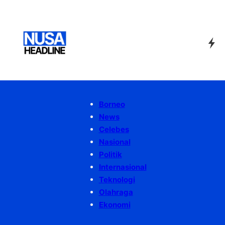
Borneo
News
Celebes
Nasional
Politik
Internasional
Teknologi
Olahraga
Ekonomi