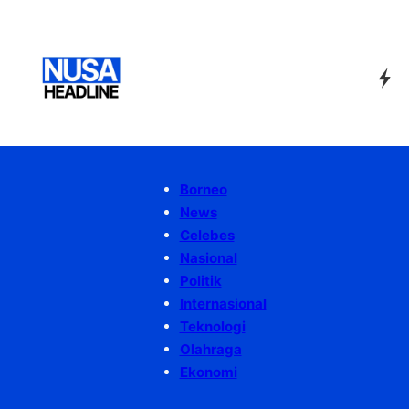
Borneo
News
Celebes
Nasional
Politik
Internasional
Teknologi
Olahraga
Ekonomi