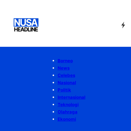
Borneo
News
Celebes
Nasional
Politik
Internasional
Teknologi
Olahraga
Ekonomi