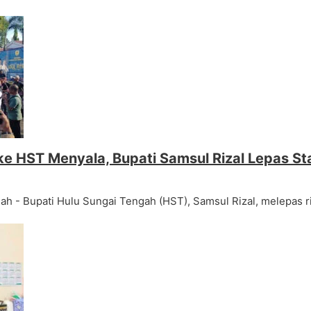
ike HST Menyala, Bupati Samsul Rizal Lepas St
h - Bupati Hulu Sungai Tengah (HST), Samsul Rizal, melepas 