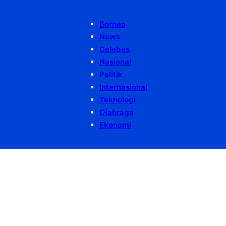
Borneo
News
Celebes
Nasional
Politik
Internasional
Teknologi
Olahraga
Ekonomi