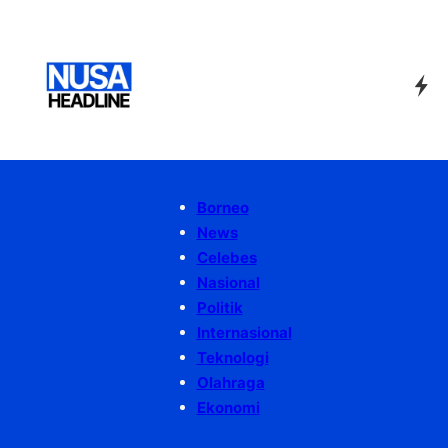
Borneo
News
Celebes
Nasional
Politik
Internasional
Teknologi
Olahraga
Ekonomi