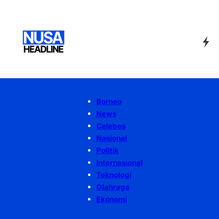
Borneo
News
Celebes
Nasional
Politik
Internasional
Teknologi
Olahraga
Ekonomi