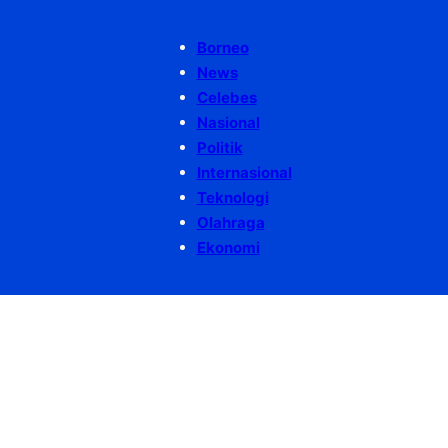
Borneo
News
Celebes
Nasional
Politik
Internasional
Teknologi
Olahraga
Ekonomi