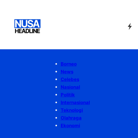
Borneo
News
Celebes
Nasional
Politik
Internasional
Teknologi
Olahraga
Ekonomi